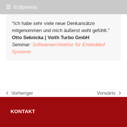
Skip
Eclipseina
to
content
“Ich habe sehr viele neue Denkansätze
mitgenommen und mich äußerst wohl gefühlt.”
Otto Seknicka | Voith Turbo GmbH
Seminar:
Softwarearchitektur für Embedded
Systeme
Vorheriger
Vorwärts
vorheriger
Nächster
Beitrag:
Beitrag:
KONTAKT