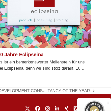
0 Jahre Eclipseina
Kundenbewertungen und Erfahrungen zu
Eclipseina GmbH
s ist ein bemerkenswerter Meilenstein für uns
ei Eclipseina, denn wir sind stolz darauf, 10…
99%
SEHR GUT
Empfehlungen auf
ProvenExpert.com
4,95 / 5,00
DEVELOPMENT CONSULTANCY OF THE YEAR
66
165
Bewertungen von 5
Bewertungen auf
anderen Quellen
ProvenExpert.com
Twitter
Facebook
Instagram
LinkedIn
Xing
Vimeo
YouTube